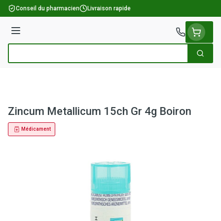
Aller au contenu
Conseil du pharmacien
Livraison rapide
Menu
Cherch
Rechercher
Zincum Metallicum 15ch Gr 4g Boiron
Médicament