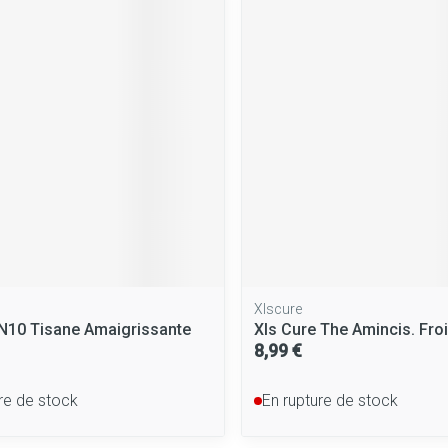
Massage
Afficher plus
Afficher plus
cessoires
Masques chirurgique
e
Compléments
Répulsifs a
nutritionnels
entation
peau irritée
Xlscure
 N10 Tisane Amaigrissante
Xls Cure The Amincis. Fro
8,99 €
Autobronzants
Rasage
re de stock
En rupture de stock