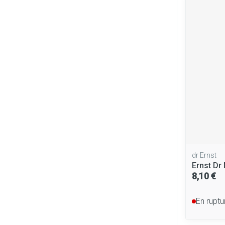
Cheveux
Piluliers et ac
Soins du visag
Taches de pigm
Peau sensible - 
Peau mixte
Peau terne
Afficher plus
dr Ernst
Ernst Dr
8,10 €
Ronflement
En ruptu