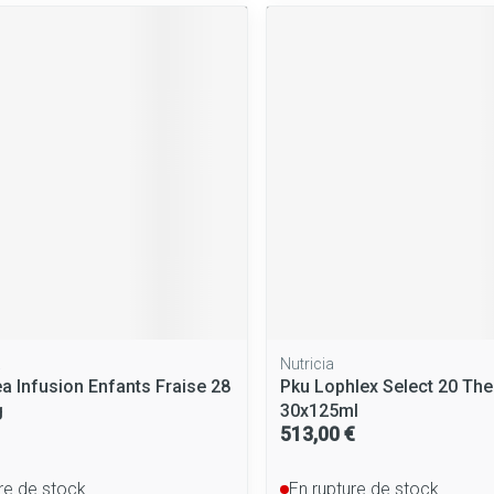
a
Nutricia
a Infusion Enfants Fraise 28
Pku Lophlex Select 20 Th
g
30x125ml
513,00 €
re de stock
En rupture de stock