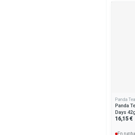
Panda Te
Panda Te
Days 42
16,15 €
En ruptu