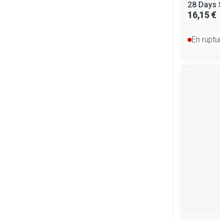
28 Days 
16,15 €
En ruptu