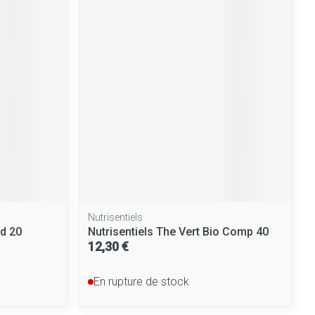
Yeux
Afficher plus
nti-insectes
Senteur
Nutrisentiels
id 20
Nutrisentiels The Vert Bio Comp 40
12,30 €
CBD
En rupture de stock