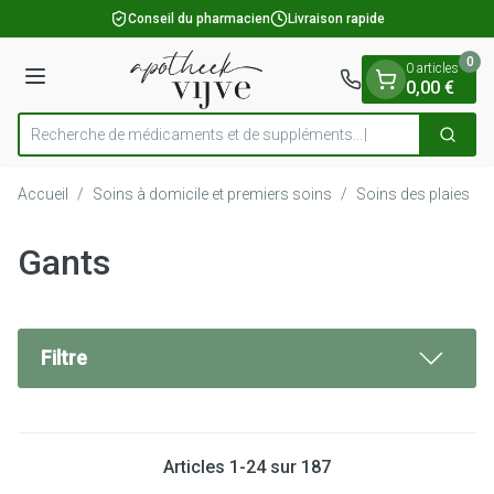
Diapositive 1 de 1
Aller au contenu
Conseil du pharmacien
Livraison rapide
0
0 articles
Menu
0,00 €
Recherche de médicaments e
Cherch
Rechercher
Accueil
/
Soins à domicile et premiers soins
/
Soins des plaies
/
Gants
Filtre
Articles
1
-
24
sur
187