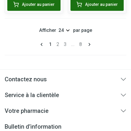
Ajouter au panier
Ajouter au panier
Afficher
par page
Pages
Vous lisez actuellement la page
Page
Page
Page
1
2
3
...
8
Contactez nous
Service à la clientèle
Votre pharmacie
Bulletin d’information