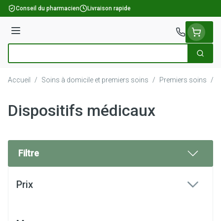
Aller au contenu
Conseil du pharmacien
Livraison rapide
Menu
Cherch
Rechercher
Accueil
/
Soins à domicile et premiers soins
/
Premiers soins
/
D
Dispositifs médicaux
Filtre
Passer à la liste des produits
Prix
filter