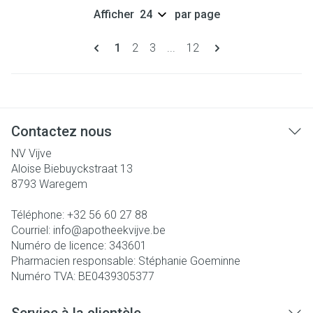
Afficher
par page
Pages
Vous lisez actuellement la page
Page
Page
Page
1
2
3
...
12
Contactez nous
NV Vijve
Aloise Biebuyckstraat 13
8793
Waregem
Téléphone:
+32 56 60 27 88
Courriel:
info@
apotheekvijve.be
Numéro de licence:
343601
Pharmacien responsable:
Stéphanie Goeminne
Numéro TVA:
BE0439305377