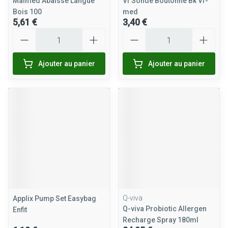
Maimed Abaisse Langue
Vf Sonde Boutonne Bk Vf-
Bois 100
med
5,61 €
3,40 €
Quantité
Quantité
Ajouter au panier
Ajouter au panier
Q-viva
Applix Pump Set Easybag
Q-viva Probiotic Allergen
Enfit
Recharge Spray 180ml