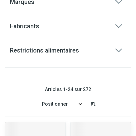
Marques
filter
Fabricants
filter
Restrictions alimentaires
filter
Articles
1
-
24
sur
272
Trier par: