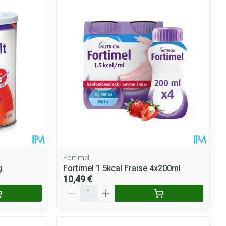
ie
Médications diverses
Eau micellaire
Yeux
Afficher plus
nti-insectes
Senteur
Fortimel
g
Fortimel 1.5kcal Fraise 4x200ml
10,49 €
Quantité
CBD