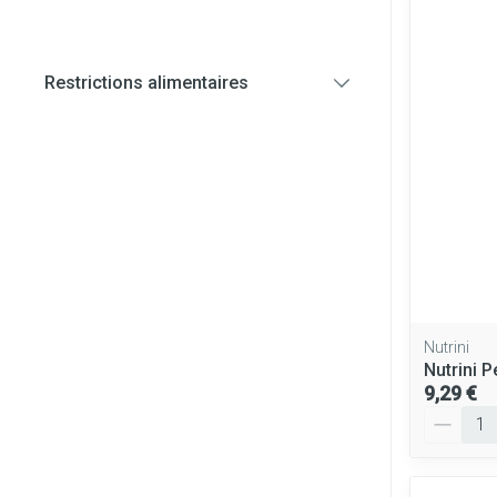
Diagnostiques
Restrictions alimentaires
Cheveux
filter
Piluliers et ac
Soins du visag
Taches de pigm
Peau sensible - 
Peau mixte
Peau terne
Nutrini
Nutrini P
Afficher plus
9,29 €
Quantité
Ronflement