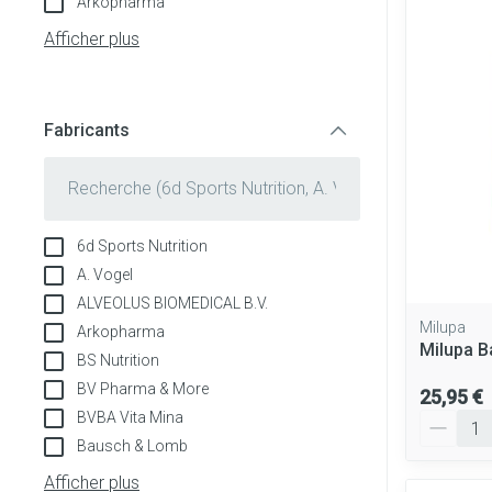
Arkopharma
Tablettes
appareils aéros
Pieds et jambe
Afficher plus
Crème, gel et s
Accessoires aé
Pieds secs, call
crevasses
Oxygène
Fabricants
Système respir
Ampoules
filter
Callosités
Cors
Muscles et arti
6d Sports Nutrition
Afficher plus
A. Vogel
Aiguilles et se
ALVEOLUS BIOMEDICAL B.V.
Infections
Milupa
Arkopharma
Seringues
Spécifiquement
Milupa B
BS Nutrition
hommes
Solution injecta
BV Pharma & More
25,95 €
Soins du corps
Aiguilles
Poux
BVBA Vita Mina
Quantité
Bausch & Lomb
Déodorants
Aiguilles stylo
Afficher plus
Soins du visage
Afficher plus