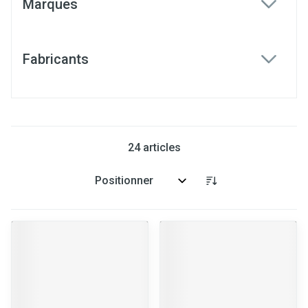
Marques
filter
Fabricants
filter
24
articles
Trier par: