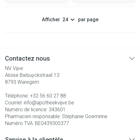
Afficher
par page
Contactez nous
NV Vijve
Aloise Biebuyckstraat 13
8793
Waregem
Téléphone:
+32 56 60 27 88
Courriel:
info@
apotheekvijve.be
Numéro de licence:
343601
Pharmacien responsable:
Stéphanie Goeminne
Numéro TVA:
BE0439305377
Service à la clientèle