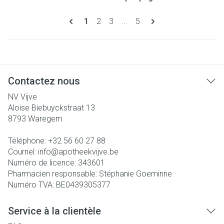
Pages
Vous lisez actuellement la page
Page
Page
Page
1
2
3
...
5
Contactez nous
NV Vijve
Aloise Biebuyckstraat 13
8793
Waregem
Téléphone:
+32 56 60 27 88
Courriel:
info@
apotheekvijve.be
Numéro de licence:
343601
Pharmacien responsable:
Stéphanie Goeminne
Numéro TVA:
BE0439305377
Service à la clientèle