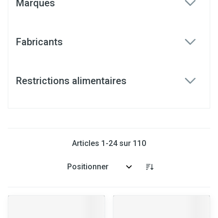
Marques
filter
Fabricants
filter
Restrictions alimentaires
filter
Articles
1
-
24
sur
110
Trier par: