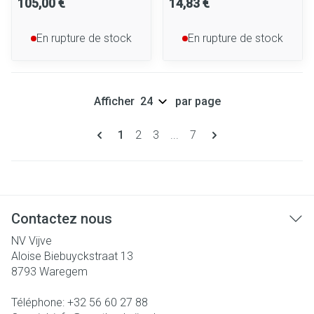
105,00 €
14,83 €
En rupture de stock
En rupture de stock
Afficher
par page
Pages
Vous lisez actuellement la page
Page
Page
Page
1
2
3
...
7
Contactez nous
NV Vijve
Aloise Biebuyckstraat 13
8793
Waregem
Téléphone:
+32 56 60 27 88