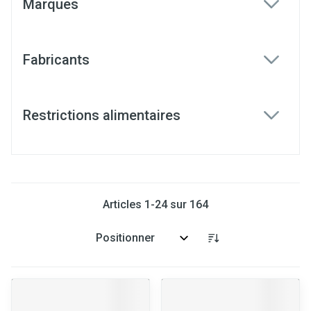
Marques
filter
Fabricants
filter
Restrictions alimentaires
filter
Articles
1
-
24
sur
164
Trier par: