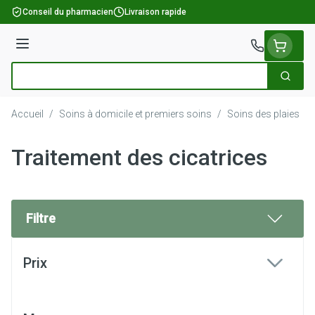
Aller au contenu
Conseil du pharmacien
Livraison rapide
Menu
Cherch
Rechercher
Accueil
/
Soins à domicile et premiers soins
/
Soins des plaies
/
Traitement des cicatrices
Filtre
Passer à la liste des produits
Prix
filter