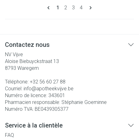
Pages
Vous lisez actuellement la page
Page
Page
Page
1
2
3
4
Contactez nous
NV Vijve
Aloise Biebuyckstraat 13
8793
Waregem
Téléphone:
+32 56 60 27 88
Courriel:
info@
apotheekvijve.be
Numéro de licence:
343601
Pharmacien responsable:
Stéphanie Goeminne
Numéro TVA:
BE0439305377
Service à la clientèle
FAQ