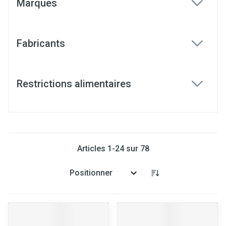
Marques
filter
Fabricants
filter
Restrictions alimentaires
filter
Articles
1
-
24
sur
78
Trier par: