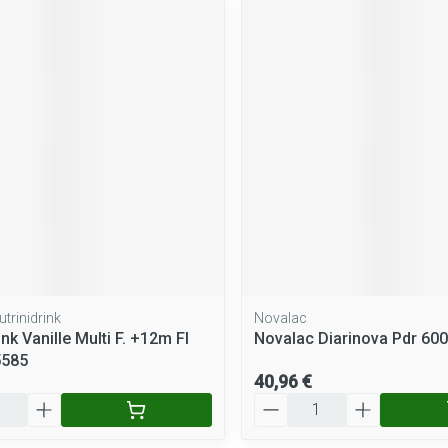
utrinidrink
Novalac
ink Vanille Multi F. +12m Fl
Novalac Diarinova Pdr 60
5585
40,96 €
Quantité