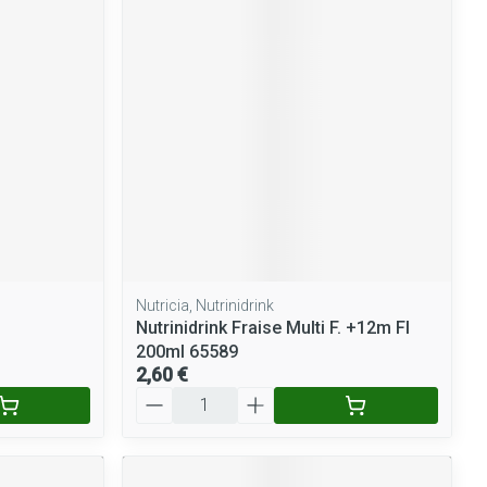
Yeux
Afficher plus
nti-insectes
Senteur
Nutricia, Nutrinidrink
Nutrinidrink Fraise Multi F. +12m Fl
200ml 65589
2,60 €
Quantité
CBD