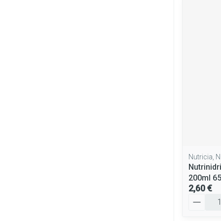
Nutricia, N
Nutrinidr
200ml 6
2,60 €
Quantité