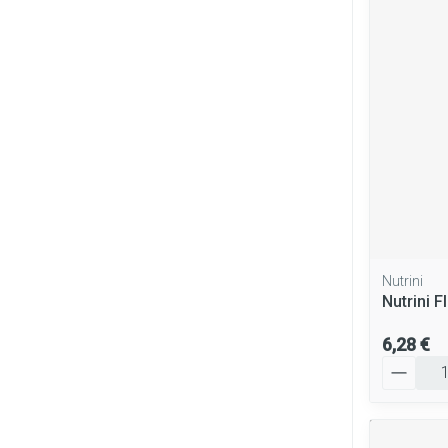
Cheveux
Piluliers et ac
Soins du visag
Taches de pigm
Peau sensible - 
Peau mixte
Peau terne
Nutrini
Nutrini Fl
Afficher plus
6,28 €
Quantité
Ronflement