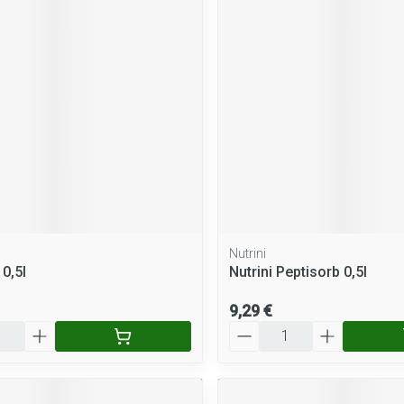
Massage
Afficher plus
Afficher plus
cessoires
Masques chirurgique
e
Compléments
Répulsifs a
nutritionnels
entation
peau irritée
Nutrini
 0,5l
Nutrini Peptisorb 0,5l
9,29 €
Quantité
Autobronzants
Rasage