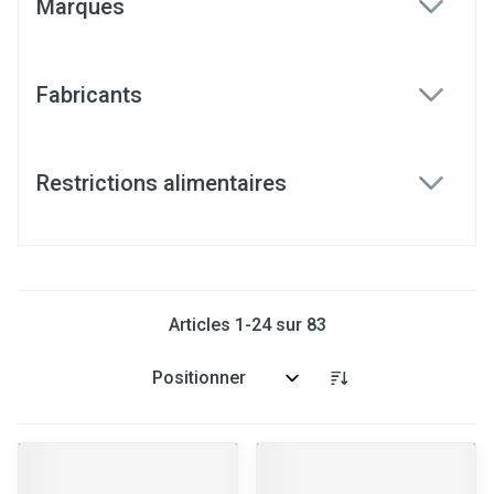
Marques
filter
Fabricants
filter
Restrictions alimentaires
filter
Articles
1
-
24
sur
83
Trier par: