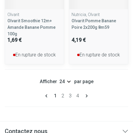
Olvarit
Nutricia, Olvarit
Olvarit Smoothie 12m+
Olvarit Pomme Banane
Amande Banane Pomme
Poire 2x200g 8m59
100g
1,69 €
4,19 €
En rupture de stock
En rupture de stock
Afficher
par page
Pages
Vous lisez actuellement la page
Page
Page
Page
1
2
3
4
Contactez nous