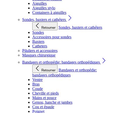
Aiguilles
Aiguilles stylo
Containers à aiguilles
Sondes, baxters et cathéters
Sondes, baxters et cathéters
Retourner
Sondes
Accessoires pour sondes
Baxters
Catheters
Piluliers et accessoires
Masques chirurgique
Bandages et orthopédie: bandages orthopédiques
Bandages et orthopédie:
Retourner
bandages orthopédiques
Ventre
Bras
Coude
Cheville et pieds
Mains et pouce
Genou, hanche et jambes
Cou et épaule
Poignet