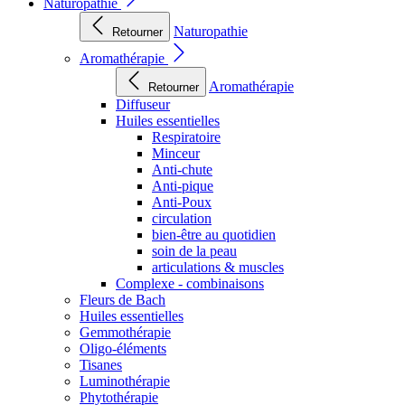
Naturopathie
Naturopathie
Retourner
Aromathérapie
Aromathérapie
Retourner
Diffuseur
Huiles essentielles
Respiratoire
Minceur
Anti-chute
Anti-pique
Anti-Poux
circulation
bien-être au quotidien
soin de la peau
articulations & muscles
Complexe - combinaisons
Fleurs de Bach
Huiles essentielles
Gemmothérapie
Oligo-éléments
Tisanes
Luminothérapie
Phytothérapie