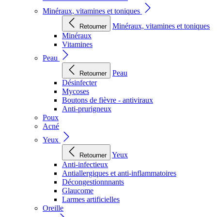
Minéraux, vitamines et toniques
Minéraux, vitamines et toniques
Retourner
Minéraux
Vitamines
Peau
Peau
Retourner
Désinfecter
Mycoses
Boutons de fièvre - antiviraux
Anti-prurigneux
Poux
Acné
Yeux
Yeux
Retourner
Anti-infectieux
Antiallergiques et anti-inflammatoires
Décongestionnnants
Glaucome
Larmes artificielles
Oreille