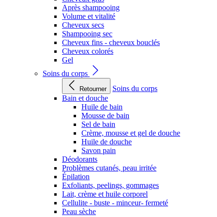
Après shampooing
Volume et vitalité
Cheveux secs
Shampooing sec
Cheveux fins - cheveux bouclés
Cheveux colorés
Gel
Soins du corps
Soins du corps
Retourner
Bain et douche
Huile de bain
Mousse de bain
Sel de bain
Crème, mousse et gel de douche
Huile de douche
Savon pain
Déodorants
Problèmes cutanés, peau irritée
Épilation
Exfoliants, peelings, gommages
Lait, crème et huile corporel
Cellulite - buste - minceur- fermeté
Peau sèche