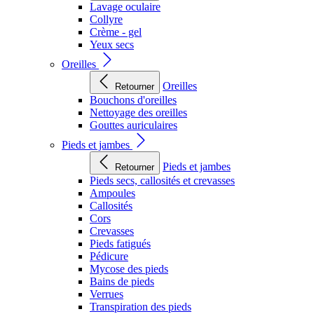
Lavage oculaire
Collyre
Crème - gel
Yeux secs
Oreilles
Oreilles
Retourner
Bouchons d'oreilles
Nettoyage des oreilles
Gouttes auriculaires
Pieds et jambes
Pieds et jambes
Retourner
Pieds secs, callosités et crevasses
Ampoules
Callosités
Cors
Crevasses
Pieds fatigués
Pédicure
Mycose des pieds
Bains de pieds
Verrues
Transpiration des pieds