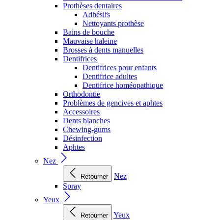
Prothèses dentaires
Adhésifs
Nettoyants prothèse
Bains de bouche
Mauvaise haleine
Brosses à dents manuelles
Dentifrices
Dentifrices pour enfants
Dentifrice adultes
Dentifrice homéopathique
Orthodontie
Problèmes de gencives et aphtes
Accessoires
Dents blanches
Chewing-gums
Désinfection
Aphtes
Nez
Nez
Retourner
Spray
Yeux
Yeux
Retourner