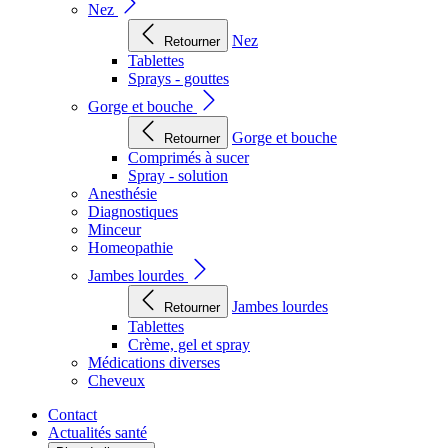
Nez
Nez
Retourner
Tablettes
Sprays - gouttes
Gorge et bouche
Gorge et bouche
Retourner
Comprimés à sucer
Spray - solution
Anesthésie
Diagnostiques
Minceur
Homeopathie
Jambes lourdes
Jambes lourdes
Retourner
Tablettes
Crème, gel et spray
Médications diverses
Cheveux
Contact
Actualités santé