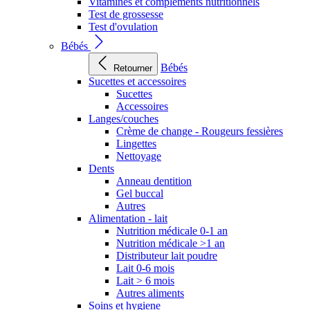
Vitamines et compléments nutritionnels
Test de grossesse
Test d'ovulation
Bébés
Bébés
Retourner
Sucettes et accessoires
Sucettes
Accessoires
Langes/couches
Crème de change - Rougeurs fessières
Lingettes
Nettoyage
Dents
Anneau dentition
Gel buccal
Autres
Alimentation - lait
Nutrition médicale 0-1 an
Nutrition médicale >1 an
Distributeur lait poudre
Lait 0-6 mois
Lait > 6 mois
Autres aliments
Soins et hygiene