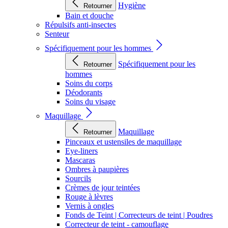
Hygiène
Retourner
Bain et douche
Répulsifs anti-insectes
Senteur
Spécifiquement pour les hommes
Spécifiquement pour les
Retourner
hommes
Soins du corps
Déodorants
Soins du visage
Maquillage
Maquillage
Retourner
Pinceaux et ustensiles de maquillage
Eye-liners
Mascaras
Ombres à paupières
Sourcils
Crèmes de jour teintées
Rouge à lèvres
Vernis à ongles
Fonds de Teint | Correcteurs de teint | Poudres
Correcteur de teint - camouflage