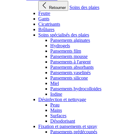
Soins des plaies
Retourner
Feutre
Gants
Cicatrisants
Brûlures
Soins spécialisés des plaies
Pansements alginates
Hydrogels
Pansements film
Pansements mousse
Pansements à l'argent
Pansements absorbants
Pansements vaselinés
Pansements silicone
Miel
Pansements hydrocolloides
Iodine
Désinfection et nettoyage
Peau
Mains
Surfaces
Désodorisant
Fixation et pansements et spray
Pansements prédécoupés