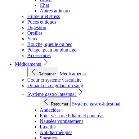
Chat
Autres animaux
Humeur et stress
Puces et tiques
Digestion
Oreilles
Yeux
Bouche, gueule ou bec
Pelage, peau ou plumage
Accessoires
Médicaments
Médicaments
Retourner
Coeur et système vasculaire
Diluant et coagulant du sang
Système gastro-intestinal
Système gastro-intestinal
Retourner
Antiacides
Foie, vésicule biliaire et pancréas
Nausées vomissement
Laxatifs
Antidiarrhéiques
Spasmes