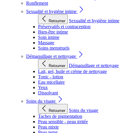
Ronflement
Sexualité et hygiène intime
Sexualité et hygiène intime
Retourner
Préservatifs et contraception
Bien-être intime
Soin intime
Massage
Soins menstruels
Démaquillage et nettoyage
Démaquillage et nettoyage
Retourner
Lait, gel, huile et crème de nettoyage
Tonic - lotion
Eau micellaire
Yeux
Dissolvant
Soins du visage
Soins du visage
Retourner
Taches de pigmentation
Peau sensible - peau irritée
Peau mixte
Peau terne