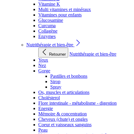
Vitamine K
Multi vitamines et minéraux
Vitamines pour enfants
Glucosamine
Curcuma
Collagène
Enzymes
Nutrithérapie et bien-être
Nutrithérapie et bien-être
Retourner
Yeux
Nez
Gorge
Pastilles et bonbons
Sirop
Spray
Os, muscles et articulations
Cholésterol
Flore intestinale - métabolisme - digestion
Energie
Mémoire & concentration
Cheveux (chute) et ongles
Coeur et vaisseaux sanguins
Peau