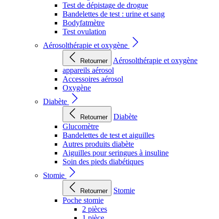
Test de dépistage de drogue
Bandelettes de test : urine et sang
Bodyfatmètre
Test ovulation
Aérosolthérapie et oxygène
Aérosolthérapie et oxygène
Retourner
appareils aérosol
Accessoires aérosol
Oxygène
Diabète
Diabète
Retourner
Glucomètre
Bandelettes de test et aiguilles
Autres produits diabète
Aiguilles pour seringues à insuline
Soin des pieds diabétiques
Stomie
Stomie
Retourner
Poche stomie
2 pièces
1 pièce