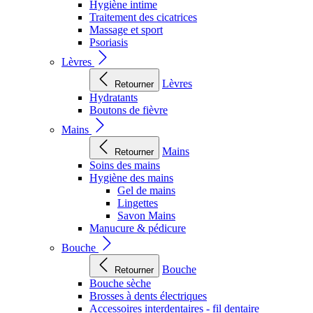
Hygiène intime
Traitement des cicatrices
Massage et sport
Psoriasis
Lèvres
Lèvres
Retourner
Hydratants
Boutons de fièvre
Mains
Mains
Retourner
Soins des mains
Hygiène des mains
Gel de mains
Lingettes
Savon Mains
Manucure & pédicure
Bouche
Bouche
Retourner
Bouche sèche
Brosses à dents électriques
Accessoires interdentaires - fil dentaire