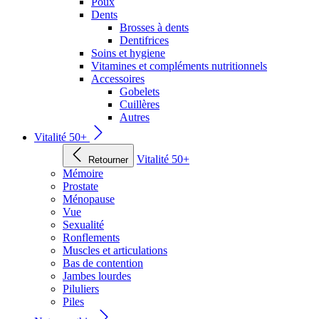
Poux
Dents
Brosses à dents
Dentifrices
Soins et hygiene
Vitamines et compléments nutritionnels
Accessoires
Gobelets
Cuillères
Autres
Vitalité 50+
Vitalité 50+
Retourner
Mémoire
Prostate
Ménopause
Vue
Sexualité
Ronflements
Muscles et articulations
Bas de contention
Jambes lourdes
Piluliers
Piles