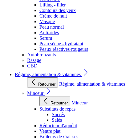
Lifting - filler
Contours des yeux
Crème de nuit
Masque
Peau normal
Anti-rides
Serum
Peau sèche - hydratant
Peaux réactives-rougeurs
Autobronzants
Rasage
CBD
Régime, alimentation & vitamines
Régime, alimentation & vitamines
Retourner
Minceur
Minceur
Retourner
Substituts de repas
Sucrés
Salés
Réducteur d'appétit
Ventre plat
Brûleurs de graisses