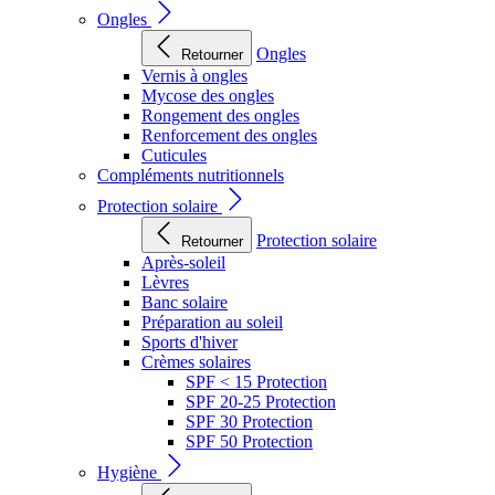
Ongles
Ongles
Retourner
Vernis à ongles
Mycose des ongles
Rongement des ongles
Renforcement des ongles
Cuticules
Compléments nutritionnels
Protection solaire
Protection solaire
Retourner
Après-soleil
Lèvres
Banc solaire
Préparation au soleil
Sports d'hiver
Crèmes solaires
SPF < 15 Protection
SPF 20-25 Protection
SPF 30 Protection
SPF 50 Protection
Hygiène