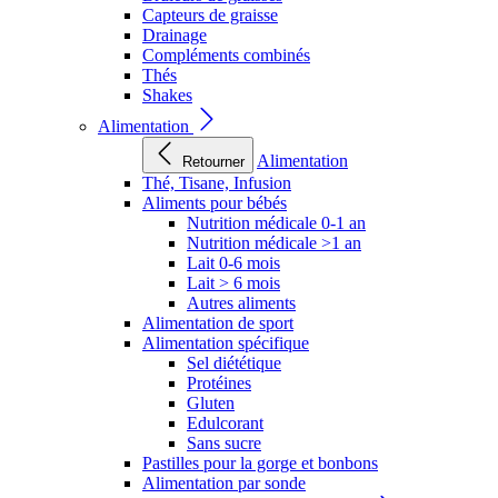
Capteurs de graisse
Drainage
Compléments combinés
Thés
Shakes
Alimentation
Alimentation
Retourner
Thé, Tisane, Infusion
Aliments pour bébés
Nutrition médicale 0-1 an
Nutrition médicale >1 an
Lait 0-6 mois
Lait > 6 mois
Autres aliments
Alimentation de sport
Alimentation spécifique
Sel diététique
Protéines
Gluten
Edulcorant
Sans sucre
Pastilles pour la gorge et bonbons
Alimentation par sonde