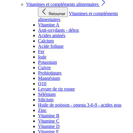
Vitamines et compléments alimentaires
Vitamines et compléments
Retourner
alimentaires
Vitamine A
Anti-oxydants - détox
Acides aminés
Calcium
Acide folique
Fer
Iode
Potassium
Cuivre
Probiotiques
Magnésium
Q10
Levure de riz rouge
Sélénium
Silicium
Huile de poisson - omega 3-6-9 - acides gras
Zinc
Vitamine B
Vitamine C
Vitamine D
Vitamine E