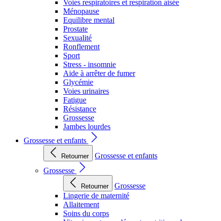
Voies respiratoires et respiration aisée
Ménopause
Equilibre mental
Prostate
Sexualité
Ronflement
Sport
Stress - insomnie
Aide à arrêter de fumer
Glycémie
Voies urinaires
Fatigue
Résistance
Grossesse
Jambes lourdes
Grossesse et enfants
Grossesse et enfants
Retourner
Grossesse
Grossesse
Retourner
Lingerie de maternité
Allaitement
Soins du corps