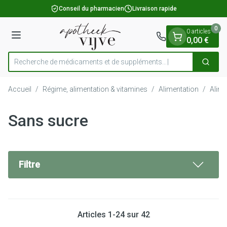
Diapositive 1 de 1
Aller au contenu
Conseil du pharmacien
Livraison rapide
0
0 articles
Menu
0,00 €
Recherche de médicaments et
Cherch
Rechercher
Accueil
/
Régime, alimentation & vitamines
/
Alimentation
/
Alime
Sans sucre
Filtre
Articles
1
-
24
sur
42