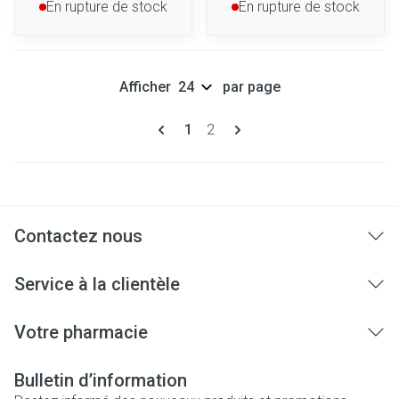
En rupture de stock
En rupture de stock
Afficher
par page
Pages
Vous lisez actuellement la page
Page
1
2
Contactez nous
Service à la clientèle
Votre pharmacie
Bulletin d’information