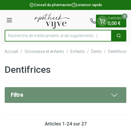
Diapositive 1 de 1
Aller au contenu
Conseil du pharmacien
Livraison rapide
0
0 articles
Menu
0,00 €
Recherche de médicaments et de suppléments...
Cherch
Rechercher
Accueil
/
Grossesse et enfants
/
Enfants
/
Dents
/
Dentifrices
Dentifrices
Filtre
Articles
1
-
24
sur
27