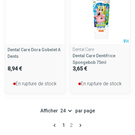
Dental Care
Dental Care Dora Gobelet A
Dental Care Dentifrice
Dents
Spongebob 75ml
8,94 €
3,65 €
En rupture de stock
En rupture de stock
Afficher
par page
Pages
Vous lisez actuellement la page
Page
1
2