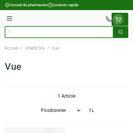
Aller au contenu
Conseil du pharmacien
Livraison rapide
Menu
Cherch
Rechercher
Accueil
/
Vitalité 50+
/
Vue
Vue
1
Article
Trier par: