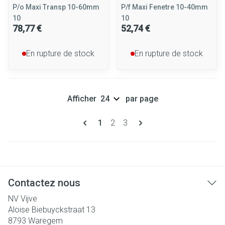
P/o Maxi Transp 10-60mm
P/f Maxi Fenetre 10-40mm
10
10
78,77 €
52,74 €
En rupture de stock
En rupture de stock
Afficher
par page
Pages
Vous lisez actuellement la page
Page
Page
1
2
3
Contactez nous
NV Vijve
Aloise Biebuyckstraat 13
8793
Waregem