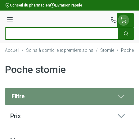
Aller au contenu
Conseil du pharmacien
Livraison rapide
Menu
Cherch
Rechercher
Accueil
/
Soins à domicile et premiers soins
/
Stomie
/
Poche s
Poche stomie
Filtre
Passer à la liste des produits
Prix
filter