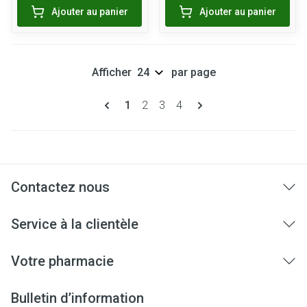
Ajouter au panier
Ajouter au panier
Afficher
par page
Pages
Vous lisez actuellement la page
Page
Page
Page
1
2
3
4
Contactez nous
Service à la clientèle
Votre pharmacie
Bulletin d’information