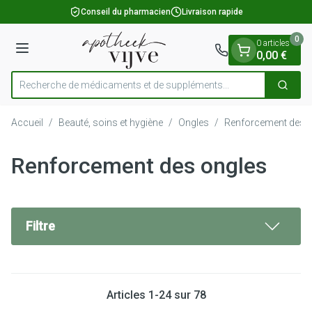
Diapositive 1 de 1
Aller au contenu
Conseil du pharmacien
Livraison rapide
0
0 articles
Menu
0,00 €
Recherche de médicaments et de
Cherch
Rechercher
Accueil
/
Beauté, soins et hygiène
/
Ongles
/
Renforcement des 
Renforcement des ongles
Filtre
Articles
1
-
24
sur
78