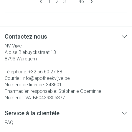
Vous lisez actuellement la page
Page
Page
Page
1
2
3
...
46
Contactez nous
NV Vijve
Aloise Biebuyckstraat 13
8793
Waregem
Téléphone:
+32 56 60 27 88
Courriel:
info@
apotheekvijve.be
Numéro de licence:
343601
Pharmacien responsable:
Stéphanie Goeminne
Numéro TVA:
BE0439305377
Service à la clientèle
FAQ