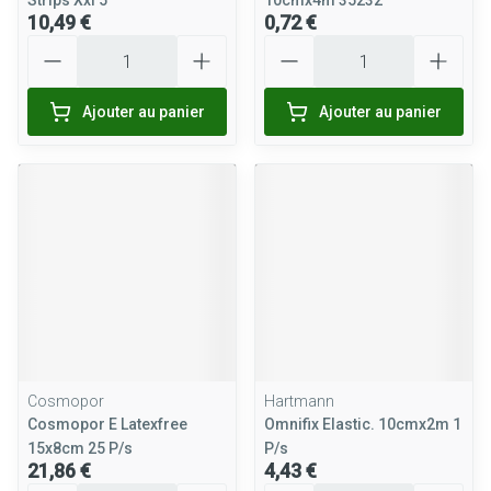
Strips Xxl 5
10cmx4m 35232
10,49 €
0,72 €
Quantité
Quantité
Ajouter au panier
Ajouter au panier
Cosmopor
Hartmann
Cosmopor E Latexfree
Omnifix Elastic. 10cmx2m 1
15x8cm 25 P/s
P/s
21,86 €
4,43 €