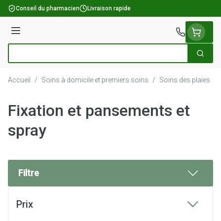
Aller au contenu
Conseil du pharmacien
Livraison rapide
Menu
Cherch
Rechercher
Accueil
/
Soins à domicile et premiers soins
/
Soins des plaies
/
Fixation et pansements et
spray
Filtre
Passer à la liste des produits
Prix
filter