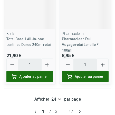
Blink
Pharmaclean
Total Care 1 All-in-one
Pharmaclean Etui
Lentilles Dures 240ml+etui
Voyage+etui Lentille Fl
100ml
21,90 €
8,95 €
Quantité
Quantité
Ajouter au panier
Ajouter au panier
Afficher
par page
Pages
Vous lisez actuellement la page
Page
Page
Page
1
2
3
...
47