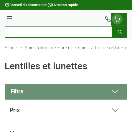
Aller au contenu
Conseil du pharmacien
Livraison rapide
Menu
Cherch
Rechercher
Accueil
/
Soins à domicile et premiers soins
/
Lentilles et lunettes
Lentilles et lunettes
Filtre
Passer à la liste des produits
Prix
filter