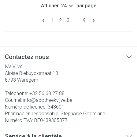
Afficher
par page
Pages
Vous lisez actuellement la page
Page
Page
Page
1
2
3
...
9
Contactez nous
NV Vijve
Aloise Biebuyckstraat 13
8793
Waregem
Téléphone:
+32 56 60 27 88
Courriel:
info@
apotheekvijve.be
Numéro de licence:
343601
Pharmacien responsable:
Stéphanie Goeminne
Numéro TVA:
BE0439305377
Service à la clientèle