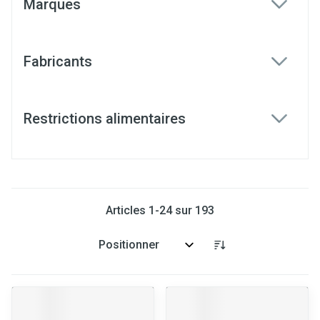
Marques
filter
Fabricants
filter
Restrictions alimentaires
filter
Articles
1
-
24
sur
193
Trier par: