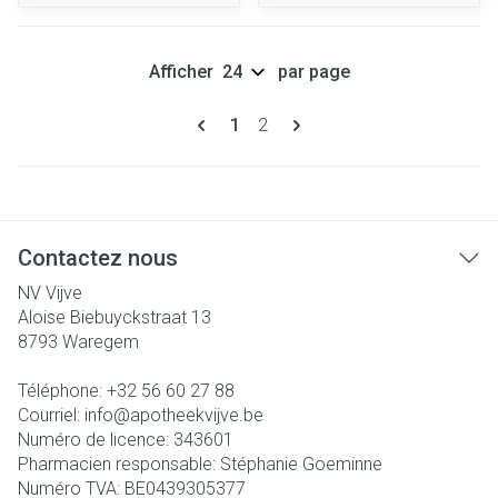
Afficher
par page
Pages
Vous lisez actuellement la page
Page
1
2
Contactez nous
NV Vijve
Aloise Biebuyckstraat 13
8793
Waregem
Téléphone:
+32 56 60 27 88
Courriel:
info@
apotheekvijve.be
Numéro de licence:
343601
Pharmacien responsable:
Stéphanie Goeminne
Numéro TVA:
BE0439305377