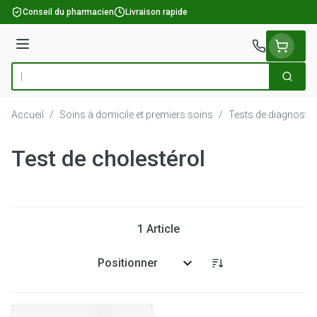
Aller au contenu
Conseil du pharmacien
Livraison rapide
Menu
Cherch
Rechercher
Accueil
/
Soins à domicile et premiers soins
/
Tests de diagnostic
Test de cholestérol
1
Article
Trier par: