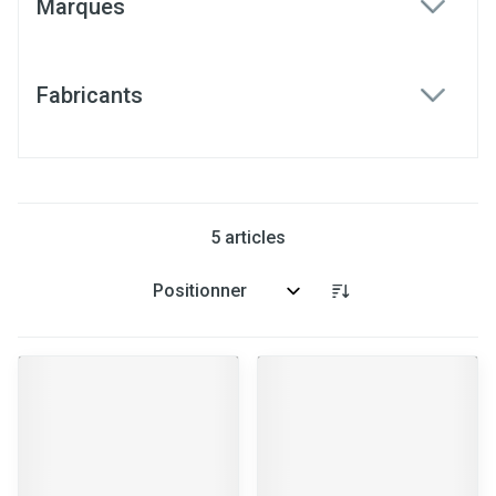
Marques
filter
Fabricants
filter
5
articles
Trier par: