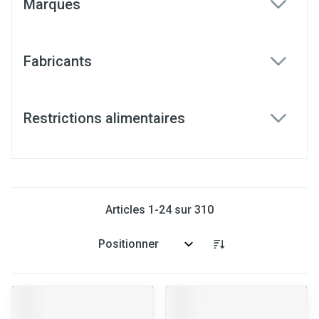
Marques
filter
Fabricants
filter
Restrictions alimentaires
filter
Articles
1
-
24
sur
310
Trier par: