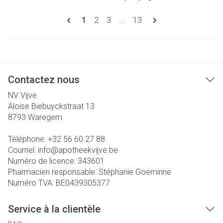
Pages
Vous lisez actuellement la page
Page
Page
Page
1
2
3
...
13
Contactez nous
NV Vijve
Aloise Biebuyckstraat 13
8793
Waregem
Téléphone:
+32 56 60 27 88
Courriel:
info@
apotheekvijve.be
Numéro de licence:
343601
Pharmacien responsable:
Stéphanie Goeminne
Numéro TVA:
BE0439305377
Service à la clientèle