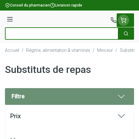
Aller au contenu
Conseil du pharmacien
Livraison rapide
Menu
Cherch
Rechercher
Accueil
/
Régime, alimentation & vitamines
/
Minceur
/
Substitut
Substituts de repas
Filtre
Passer à la liste des produits
Prix
filter