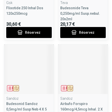
Gsk
Teva
Flixotide 250 Inhal Dos
Budesonide Teva
120x250mcg
0,250mg/ml Susp.nebul.
20x2ml
30,60 €
20,17 €
Réservez
Réservez
Médicament
Sur prescription
Médicament
Sur prescription
Sandoz
Sandoz
Budesonid Sandoz
Airbufo Forspiro
0,5mg/ml Susp Neb 4 X 5
160mcg/4,5mcg Inhal. 2 X