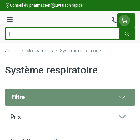
Aller au contenu
Conseil du pharmacien
Livraison rapide
Menu
Cherch
Rechercher
Accueil
/
Médicaments
/
Système respiratoire
Système respiratoire
Filtre
Passer à la liste des produits
Prix
filter