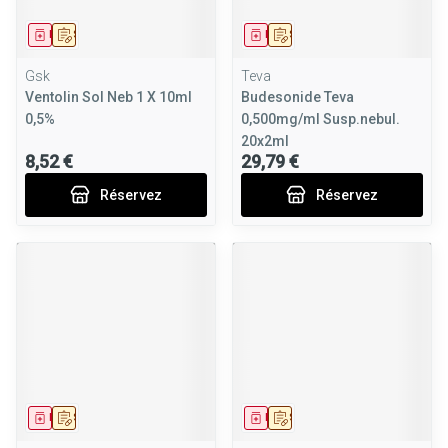
Médicament
Sur prescription
Médicament
Sur prescription
Gsk
Teva
Ventolin Sol Neb 1 X 10ml
Budesonide Teva
0,5%
0,500mg/ml Susp.nebul.
20x2ml
8,52 €
29,79 €
Réservez
Réservez
Médicament
Sur prescription
Médicament
Sur prescription