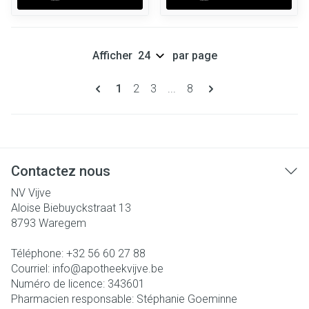
Afficher
par page
Pages
Vous lisez actuellement la page
Page
Page
Page
1
2
3
...
8
Contactez nous
NV Vijve
Aloise Biebuyckstraat 13
8793
Waregem
Téléphone:
+32 56 60 27 88
Courriel:
info@
apotheekvijve.be
Numéro de licence:
343601
Pharmacien responsable:
Stéphanie Goeminne