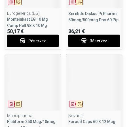
Médicament
Sur prescription
Médicament
Sur prescription
Eurogenerics (EG)
Seretide Diskus Pi Pharma
Montelukast EG 10 Mg
50mcg/500mcg Dos 60 Pip
Comp Pell 98 X 10 Mg
50,17 €
36,21 €
Réservez
Réservez
Médicament
Sur prescription
Médicament
Sur prescription
Mundipharma
Novartis
Flutiform 250 Mcg/10mcg
Foradil Caps 60 X 12 Mcg