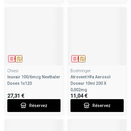
Médicament
Sur prescription
Médicament
Sur prescription
Chiesi
Boehringer
Inuvair 100/6mcg Nexthaler
Atrovent Hfa Aerosol
Doses 1x120
Doseur 10ml 200 X
0,002mg
27,31 €
11,04 €
Réservez
Réservez