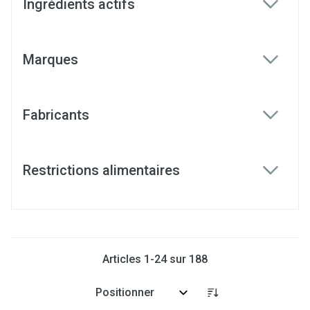
Ingrédients actifs
filter
Marques
filter
Fabricants
filter
Restrictions alimentaires
filter
Articles
1
-
24
sur
188
Trier par: