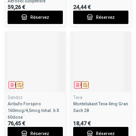
Aerosol Suspensie
59,26 €
24,44 €
Réservez
Réservez
Médicament
Sur prescription
Médicament
Sur prescription
Sandoz
Teva
Airbufo Forspiro
Montelukast Teva 4mg Gran
160mcg/4,5mcg Inhal. 6 X
Sach 28
60dose
76,45 €
18,47 €
Réservez
Réservez