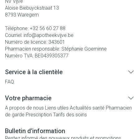
NV Vijve
Aloise Biebuyckstraat 13
8793
Waregem
Téléphone:
+32 56 60 27 88
Courriel:
info@
apotheekvijve.be
Numéro de licence:
343601
Pharmacien responsable:
Stéphanie Goeminne
Numéro TVA:
BE0439305377
Service à la clientèle
FAQ
Votre pharmacie
A propos de nous
Liens utiles
Actualités santé
Pharmacien
de garde
Prescription
Tarifs des soins
Bulletin d’information
Restez informé des nouveaux produits et promotions