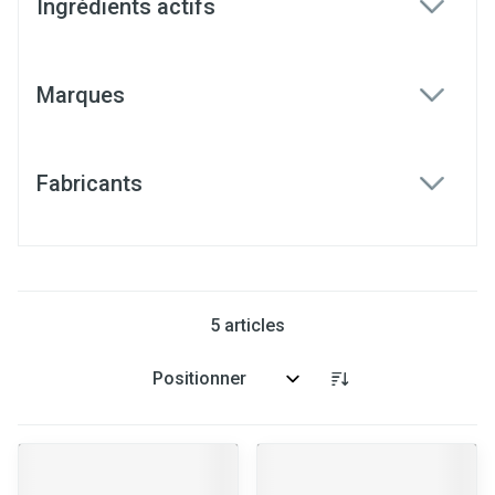
Ingrédients actifs
filter
Marques
filter
Fabricants
filter
5
articles
Trier par: