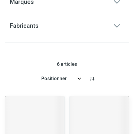
Marques
filter
Fabricants
filter
6
articles
Trier par: