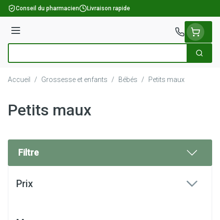
Aller au contenu
Conseil du pharmacien
Livraison rapide
Menu
Cherch
Rechercher
Accueil
/
Grossesse et enfants
/
Bébés
/
Petits maux
Petits maux
Filtre
Passer à la liste des produits
Prix
filter