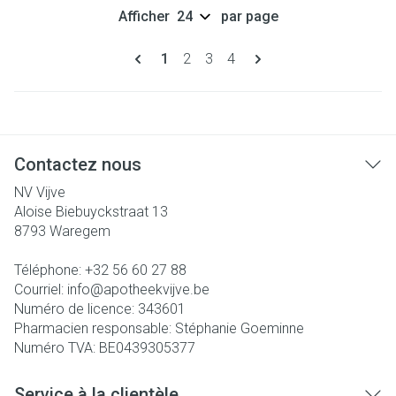
Afficher
par page
Pages
Vous lisez actuellement la page
Page
Page
Page
1
2
3
4
Contactez nous
NV Vijve
Aloise Biebuyckstraat 13
8793
Waregem
Téléphone:
+32 56 60 27 88
Courriel:
info@
apotheekvijve.be
Numéro de licence:
343601
Pharmacien responsable:
Stéphanie Goeminne
Numéro TVA:
BE0439305377
Service à la clientèle