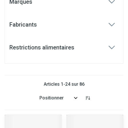
Marques
filter
Fabricants
filter
Restrictions alimentaires
filter
Articles
1
-
24
sur
86
Trier par: