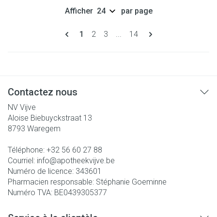
Afficher
par page
Pages
Vous lisez actuellement la page
Page
Page
Page
1
2
3
...
14
Contactez nous
NV Vijve
Aloise Biebuyckstraat 13
8793
Waregem
Téléphone:
+32 56 60 27 88
Courriel:
info@
apotheekvijve.be
Numéro de licence:
343601
Pharmacien responsable:
Stéphanie Goeminne
Numéro TVA:
BE0439305377