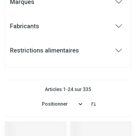
Marques
filter
Fabricants
filter
Restrictions alimentaires
filter
Articles
1
-
24
sur
335
Trier par: