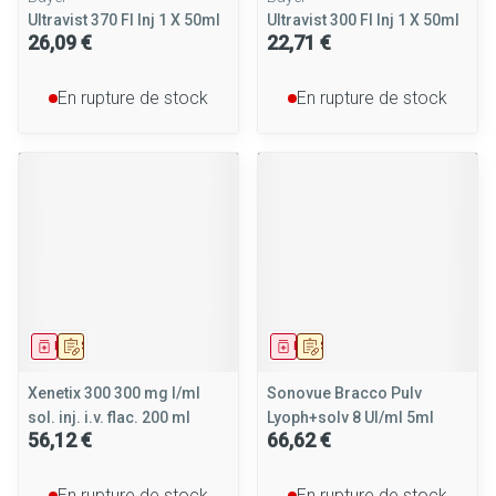
Ultravist 370 Fl Inj 1 X 50ml
Ultravist 300 Fl Inj 1 X 50ml
26,09 €
22,71 €
En rupture de stock
En rupture de stock
Médicament
Sur prescription
Médicament
Sur prescription
Xenetix 300 300 mg I/ml
Sonovue Bracco Pulv
sol. inj. i.v. flac. 200 ml
Lyoph+solv 8 Ul/ml 5ml
56,12 €
66,62 €
En rupture de stock
En rupture de stock