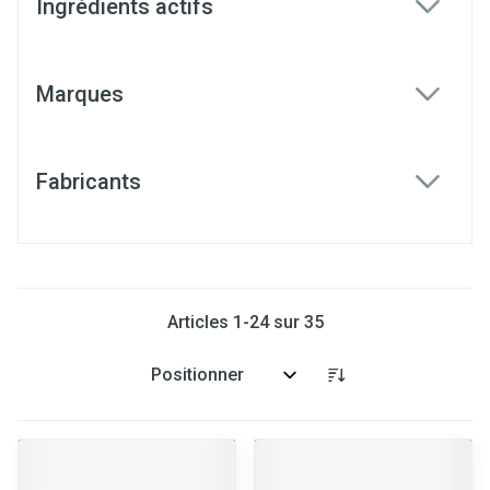
Ingrédients actifs
filter
Marques
filter
Fabricants
filter
Articles
1
-
24
sur
35
Trier par: