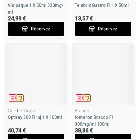
Visipaque 1 X 50ml 320mg/
Telebrix Gastro Fl 1 X 50ml
ml
24,99 €
13,57 €
Réservez
Réservez
Médicament
Sur prescription
Médicament
Sur prescription
Guerbet-Codali
Bracco
Optiray 300 Fl Inj 1 X 100ml
Iomeron Bracco Fl
300mg/ml 100ml
40,74 €
38,86 €