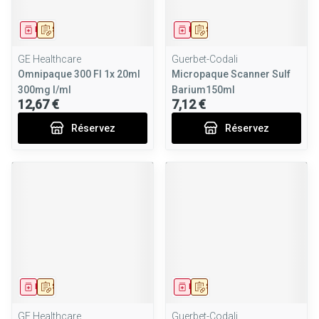
Médicament
Sur prescription
Médicament
Sur prescription
GE Healthcare
Guerbet-Codali
Omnipaque 300 Fl 1x 20ml
Micropaque Scanner Sulf
300mg I/ml
Barium150ml
12,67 €
7,12 €
Réservez
Réservez
Médicament
Sur prescription
Médicament
Sur prescription
GE Healthcare
Guerbet-Codali