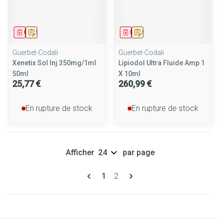
Médicament
Sur prescription
Médicament
Sur prescription
Guerbet-Codali
Guerbet-Codali
Xenetix Sol Inj 350mg/1ml
Lipiodol Ultra Fluide Amp 1
50ml
X 10ml
25,77 €
260,99 €
En rupture de stock
En rupture de stock
Afficher
par page
Pages
Vous lisez actuellement la page
Page
1
2