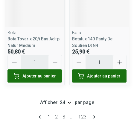
Bota
Bota
Bota Tovarix 20/i Bas Ad+p
Botalux 140 Panty De
Natur Medium
Soutien Dt N4
50,80 €
25,90 €
Quantité
Quantité
Ajouter au panier
Ajouter au panier
Afficher
par page
Pages
Vous lisez actuellement la page
Page
Page
Page
1
2
3
...
123