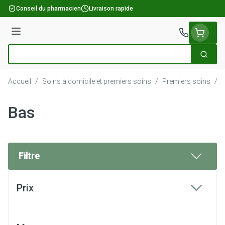
Aller au contenu
Conseil du pharmacien
Livraison rapide
Menu
Cherch
Rechercher
Accueil
/
Soins à domicile et premiers soins
/
Premiers soins
/
Bas
Filtre
Passer à la liste des produits
Prix
filter