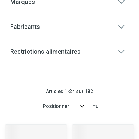
Marques
filter
Fabricants
filter
Restrictions alimentaires
filter
Articles
1
-
24
sur
182
Trier par: