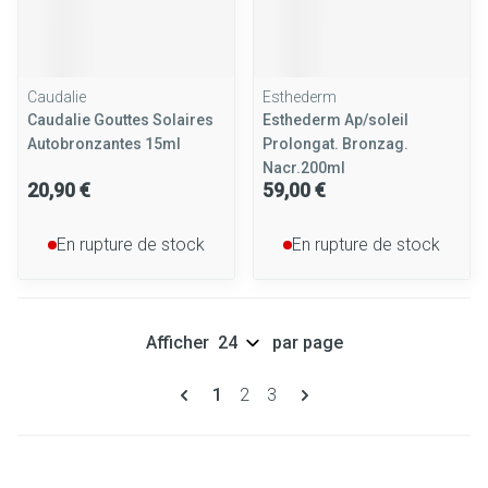
Caudalie
Esthederm
Caudalie Gouttes Solaires
Esthederm Ap/soleil
Autobronzantes 15ml
Prolongat. Bronzag.
Nacr.200ml
20,90 €
59,00 €
En rupture de stock
En rupture de stock
Afficher
par page
Pages
Vous lisez actuellement la page
Page
Page
1
2
3