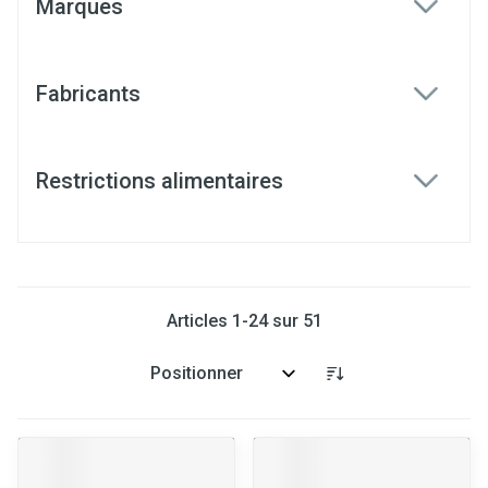
Marques
filter
Fabricants
filter
Restrictions alimentaires
filter
Articles
1
-
24
sur
51
Trier par: