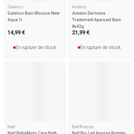
Galenco
Aveeno
Galenco Bain Mousse New
Aveeno Dermexa
Aqua 1l
Traitement Apaisant Bain
8x42g
14,99 €
21,99 €
En rupture de stock
En rupture de stock
Naif
Bell’Ânesse
Naif Baby&kids Care Bath
Bell Bio Lait Anesse Bombe