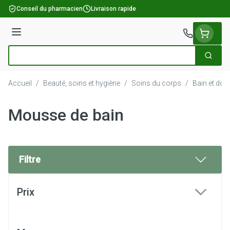
Aller au contenu
Conseil du pharmacien
Livraison rapide
Menu
Cherch
Rechercher
Accueil
/
Beauté, soins et hygiène
/
Soins du corps
/
Bain et do
Mousse de bain
Filtre
Passer à la liste des produits
Prix
filter