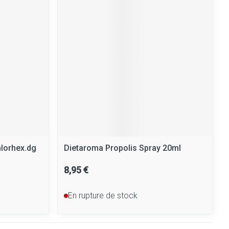
Yeux
Afficher plus
nti-insectes
Senteur
hlorhex.dg
Dietaroma Propolis Spray 20ml
8,95 €
En rupture de stock
CBD