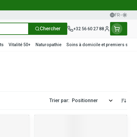
FR
Passer
Langues
Chercher
+32 56 60 27 88
Menu client
ts
Vitalité 50+
Naturopathie
Soins à domicile et premiers soins
t
tielles
s
ièvre
Mains
Nutrithérapie et bien-être
Vue
Gemmothérapie
Incontinence
Chevaux
Minéraux, vitamines et
ts
toniques
s
rge
nts
Soins des mains
Yeux
Alèses
Minéraux
articulations
Bas de contention
fièvre
maternité
Hygiène des mains
Nez
Culottes d'incontinence
Trier par:
Vitamines
iene
Manucure & pédicure
Gorge
Protections
s - détox
t compléments
Os, muscles et articulations
Slips absorbants
és
anatomiques
Afficher plus
apie
oiseaux
Phytothérapie
Soins des plaies
Afficher plus