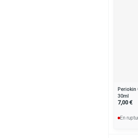
Cheveux
Piluliers et ac
Soins du visag
Taches de pigm
Peau sensible - 
Peau mixte
Peau terne
Periokin
Afficher plus
30ml
7,00 €
En ruptu
Ronflement