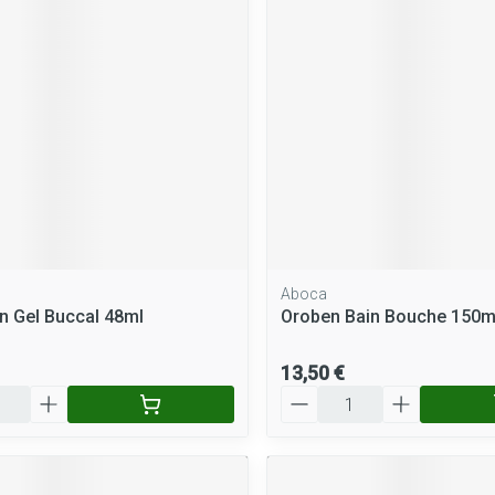
rosol
aiguilles
osités et
Vernis à ongles
Après-soleil
accessoires
Autres produits diabète
Mycose des ongles
Lèvres
atoire
Système hormonal
Gynécologi
Aiguilles pour seringues à
Rongement des ongles
Banc solaire
insuline
Renforcement des ongles
Préparation 
Afficher plus
culations
Système nerveux
Insomnie, a
Afficher plus
Afficher plus
stress
ringues
Sondes, baxters et
Bandages et
Immunité
Allergie
cathéters
bandages o
Aboca
 pour les
Maquillage
Sexualité e
n Gel Buccal 48ml
Oroben Bain Bouche 150m
Sondes
Ventre
intime
ble
Pinceaux et ustensiles de
Accessoires pour sondes
Bras
Préservatifs
maquillage
Acné
Oreille
13,50 €
contracepti
Baxters
Coude
Quantité
Eye-liners
Bien-être in
Catheters
Cheville et p
Mascaras
Minceur
Homeopath
Soin intime
Afficher plus
Ombres à paupières