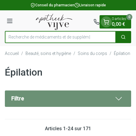
Diapositive 1 de 1
Aller au contenu
Conseil du pharmacien
Livraison rapide
0
0 articles
Menu
0,00 €
Recherche de médicame
Cherch
Rechercher
Accueil
/
Beauté, soins et hygiène
/
Soins du corps
/
Épilation
Épilation
Filtre
Articles
1
-
24
sur
171