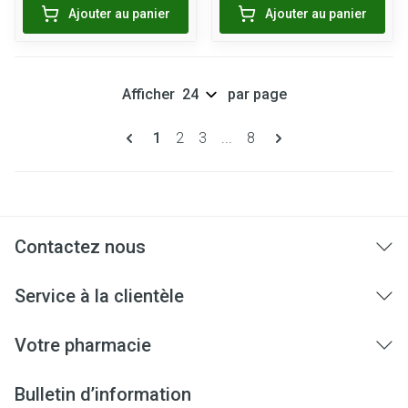
Ajouter au panier
Ajouter au panier
Afficher
par page
Pages
Vous lisez actuellement la page
Page
Page
Page
1
2
3
...
8
Contactez nous
Service à la clientèle
Votre pharmacie
Bulletin d’information