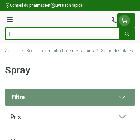
Aller au contenu
Conseil du pharmacien
Livraison rapide
Menu
Cherch
Rechercher
Accueil
/
Soins à domicile et premiers soins
/
Soins des plaies
/
Spray
Filtre
Passer à la liste des produits
Prix
filter