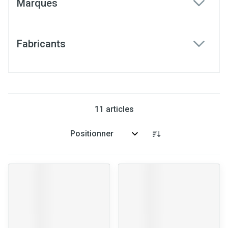
Marques
filter
Fabricants
filter
11
articles
Trier par: