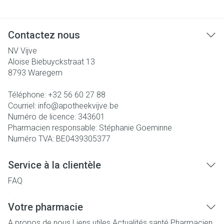
Contactez nous
NV Vijve
Aloise Biebuyckstraat 13
8793
Waregem
Téléphone:
+32 56 60 27 88
Courriel:
info@
apotheekvijve.be
Numéro de licence:
343601
Pharmacien responsable:
Stéphanie Goeminne
Numéro TVA:
BE0439305377
Service à la clientèle
FAQ
Votre pharmacie
A propos de nous
Liens utiles
Actualités santé
Pharmacien