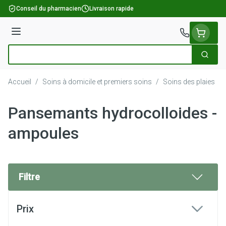
Aller au contenu
Conseil du pharmacien
Livraison rapide
Menu
Cherch
Rechercher
Accueil
/
Soins à domicile et premiers soins
/
Soins des plaies
/
Pansemants hydrocolloides -
ampoules
Filtre
Passer à la liste des produits
Prix
filter