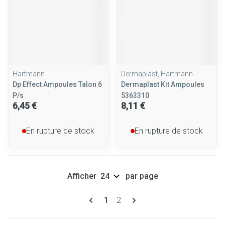
Hartmann
Dermaplast, Hartmann
Dp Effect Ampoules Talon 6
Dermaplast Kit Ampoules
P/s
5363310
6,45 €
8,11 €
En rupture de stock
En rupture de stock
Afficher
par page
Pages
Vous lisez actuellement la page
Page
1
2