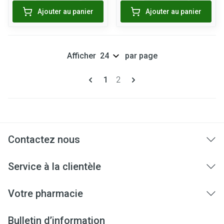
Ajouter au panier
Ajouter au panier
Afficher
par page
Pages
Vous lisez actuellement la page
Page
1
2
Contactez nous
Service à la clientèle
Votre pharmacie
Bulletin d’information