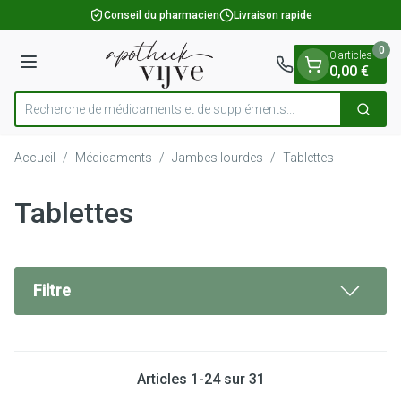
Diapositive 1 de 1
Aller au contenu
Conseil du pharmacien
Livraison rapide
0
0 articles
Menu
0,00 €
Recherche de médicaments et de s
Cherch
Rechercher
Accueil
/
Médicaments
/
Jambes lourdes
/
Tablettes
Tablettes
Filtre
Articles
1
-
24
sur
31