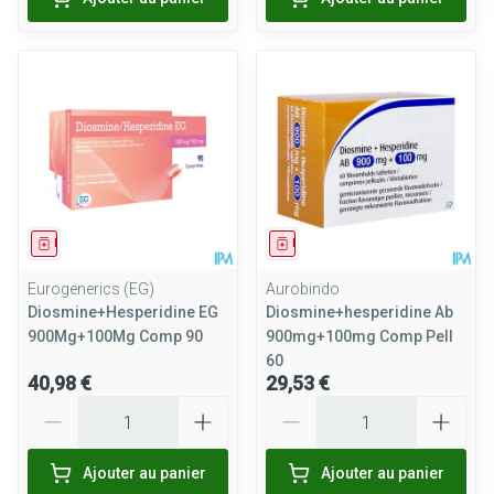
Médicament
Médicament
Eurogenerics (EG)
Aurobindo
Diosmine+Hesperidine EG
Diosmine+hesperidine Ab
900Mg+100Mg Comp 90
900mg+100mg Comp Pell
60
40,98 €
29,53 €
Quantité
Quantité
Ajouter au panier
Ajouter au panier