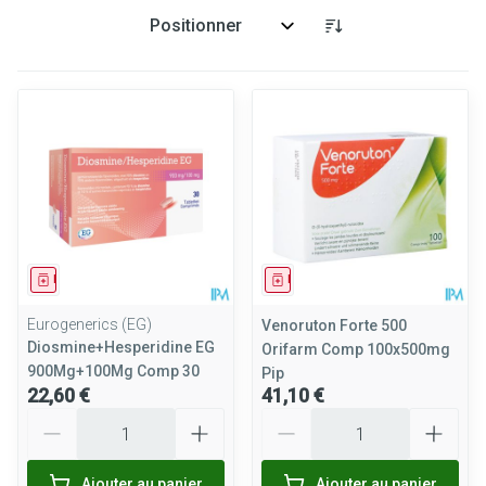
Trier par:
Médicament
Médicament
Eurogenerics (EG)
Venoruton Forte 500
Diosmine+Hesperidine EG
Orifarm Comp 100x500mg
900Mg+100Mg Comp 30
Pip
22,60 €
41,10 €
Quantité
Quantité
Ajouter au panier
Ajouter au panier