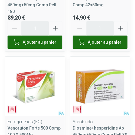
450mg+50mg Comp Pell
Comp 42x50mg
180
39,20 €
14,90 €
Quantité
Quantité
Ajouter au panier
Ajouter au panier
Médicament
Médicament
Eurogenerics (EG)
Aurobindo
Venoruton Forte 500 Comp
Diosmine+hesperidine Ab
100 X 500Mg
450mg+50mg Comp Pell 30