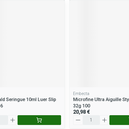
Embecta
ld Seringue 10ml Luer Slip
Microfine Ultra Aiguille S
36
32g 100
20,98 €
Quantité