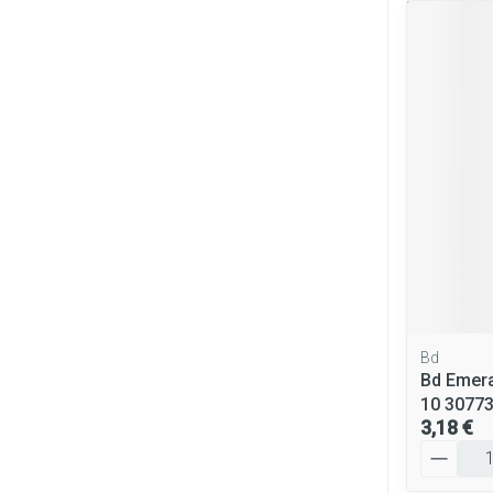
Bd
Bd Emera
10 3077
3,18 €
Quantité