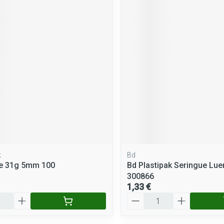
k
Bd
ne 31g 5mm 100
Bd Plastipak Seringue Lue
300866
1,33 €
Quantité