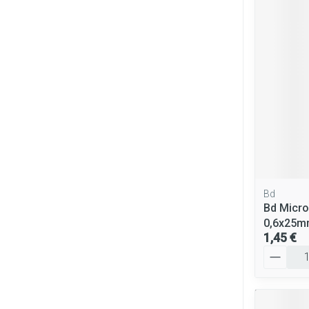
Cheveux
Piluliers et ac
Soins du visag
Taches de pigm
Peau sensible - 
Peau mixte
Peau terne
Bd
Bd Micro
Afficher plus
0,6x25m
1,45 €
Quantité
Ronflement