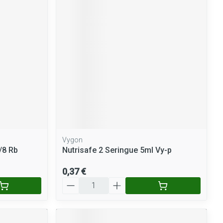
Yeux
Afficher plus
nti-insectes
Senteur
Vygon
/8 Rb
Nutrisafe 2 Seringue 5ml Vy-p
0,37 €
Quantité
CBD