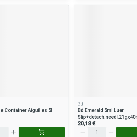
Bd
e Container Aiguilles 5l
Bd Emerald 5ml Luer
Slip+detach.needl.21gx4
20,18 €
Quantité