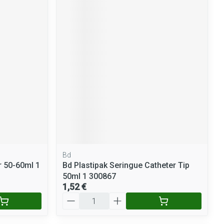
Bd
r 50-60ml 1
Bd Plastipak Seringue Catheter Tip
50ml 1 300867
1,52 €
Quantité