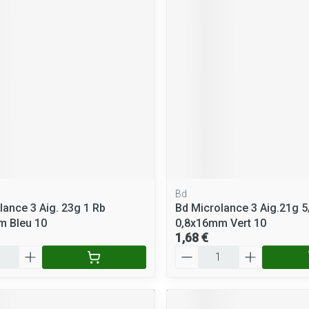
Massage
Afficher plus
Afficher plus
cessoires
Masques chirurgique
e
Compléments
Répulsifs a
nutritionnels
entation
peau irritée
Bd
lance 3 Aig. 23g 1 Rb
Bd Microlance 3 Aig.21g 5
m Bleu 10
0,8x16mm Vert 10
1,68 €
Quantité
Autobronzants
Rasage