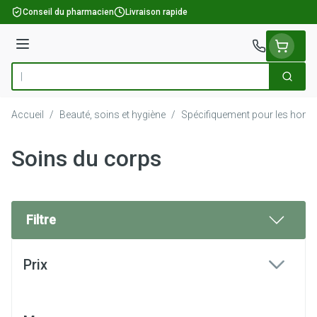
Aller au contenu
Conseil du pharmacien
Livraison rapide
Menu
Cherch
Rechercher
Accueil
/
Beauté, soins et hygiène
/
Spécifiquement pour les hom
Soins du corps
Filtre
Passer à la liste des produits
Prix
filter