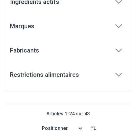
Ingrédients actifs
filter
Marques
filter
Fabricants
filter
Restrictions alimentaires
filter
Articles
1
-
24
sur
43
Trier par: