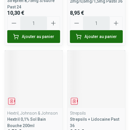
Strepfen 8,75mg S/sucre
2mg/0,6mg/1,5mg Pastil 36
Past 24
10,30 €
8,95 €
Quantité
Quantité
Ajouter au panier
Ajouter au panier
Médicament
Médicament
Hextril, Johnson & Johnson
Strepsils
Hextril 0,1% Sol Bain
Strepsils + Lidocaine Past
Bouche 200ml
36