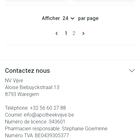
Afficher
par page
Pages
Vous lisez actuellement la page
Page
1
2
Contactez nous
NV Vijve
Aloise Biebuyckstraat 13
8793
Waregem
Téléphone:
+32 56 60 27 88
Courriel:
info@
apotheekvijve.be
Numéro de licence:
343601
Pharmacien responsable:
Stéphanie Goeminne
Numéro TVA:
BE0439305377