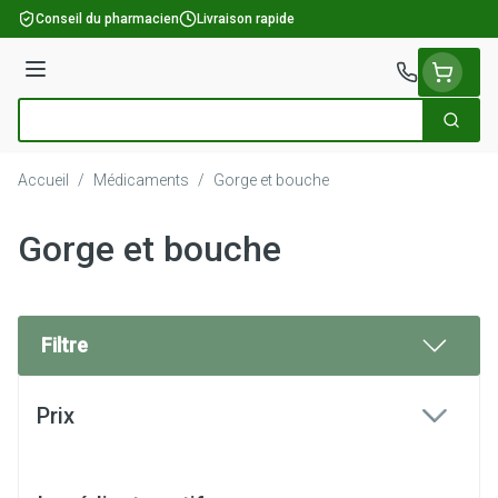
Aller au contenu
Conseil du pharmacien
Livraison rapide
Menu
Cherch
Rechercher
Accueil
/
Médicaments
/
Gorge et bouche
Gorge et bouche
Filtre
Passer à la liste des produits
Prix
filter