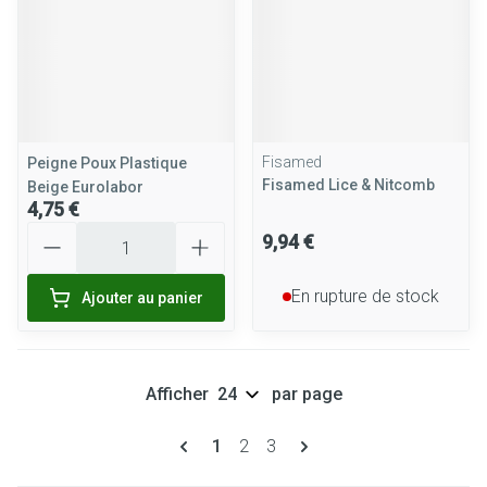
Fisamed
Peigne Poux Plastique
Fisamed Lice & Nitcomb
Beige Eurolabor
4,75 €
Quantité
9,94 €
En rupture de stock
Ajouter au panier
Afficher
par page
Pages
Vous lisez actuellement la page
Page
Page
1
2
3