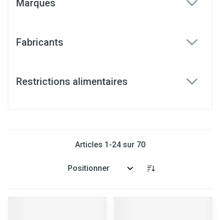
Marques
filter
Fabricants
filter
Restrictions alimentaires
filter
Articles
1
-
24
sur
70
Trier par: