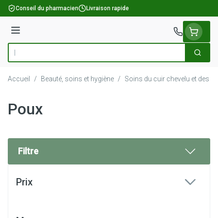
Aller au contenu
Conseil du pharmacien
Livraison rapide
Menu
Cherch
Rechercher
Accueil
/
Beauté, soins et hygiène
/
Soins du cuir chevelu et des c
Poux
Filtre
Passer à la liste des produits
Prix
filter