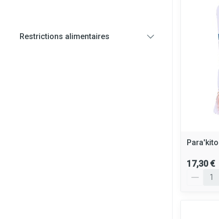
Diagnostiques
Restrictions alimentaires
Cheveux
filter
Piluliers et ac
Soins du visag
Taches de pigm
Peau sensible - 
Peau mixte
Para'kito
Peau terne
17,30 €
Afficher plus
Quantité
Ronflement