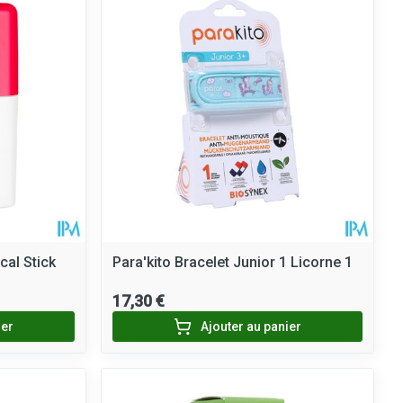
ie
Médications diverses
Eau micellaire
Yeux
Afficher plus
nti-insectes
Senteur
cal Stick
Para'kito Bracelet Junior 1 Licorne 1
17,30 €
ier
Ajouter au panier
CBD