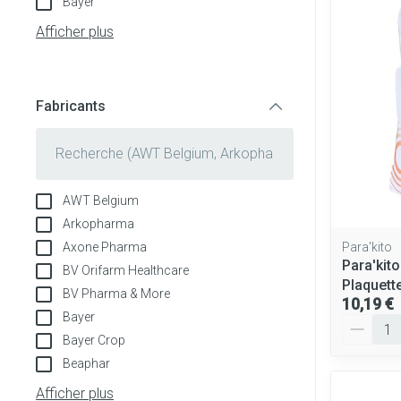
Bayer
Tablettes
appareils aéros
Pieds et jambe
Afficher plus
Crème, gel et s
Accessoires aé
Pieds secs, call
crevasses
Oxygène
Fabricants
Système respir
Ampoules
filter
Callosités
Cors
Muscles et arti
AWT Belgium
Afficher plus
Arkopharma
Aiguilles et se
Axone Pharma
Para'kito
Infections
Para'kit
BV Orifarm Healthcare
Seringues
Spécifiquement
Plaquett
BV Pharma & More
hommes
10,19 €
Solution injecta
Bayer
Quantité
Soins du corps
Aiguilles
Poux
Bayer Crop
Beaphar
Déodorants
Aiguilles stylo
Afficher plus
Soins du visage
Afficher plus