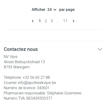
Afficher
par page
Pages
Vous lisez actuellement la page
Page
Page
Page
1
2
3
...
11
Contactez nous
NV Vijve
Aloise Biebuyckstraat 13
8793
Waregem
Téléphone:
+32 56 60 27 88
Courriel:
info@
apotheekvijve.be
Numéro de licence:
343601
Pharmacien responsable:
Stéphanie Goeminne
Numéro TVA:
BE0439305377