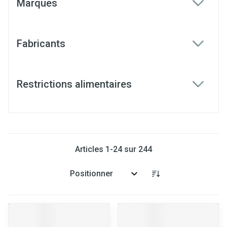
Marques
filter
Fabricants
filter
Restrictions alimentaires
filter
Articles
1
-
24
sur
244
Trier par: