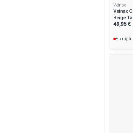
Veinax
Veinax C
Beige Tai
49,95 €
En ruptu