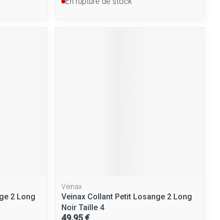
En rupture de stock
Veinax
nge 2 Long
Veinax Collant Petit Losange 2 Long
Noir Taille 4
49,95 €