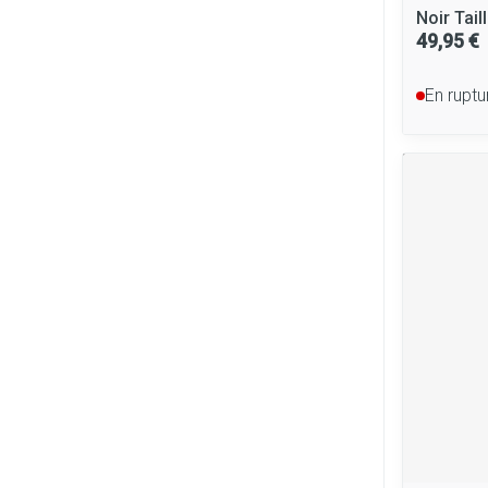
Noir Tail
49,95 €
En ruptu