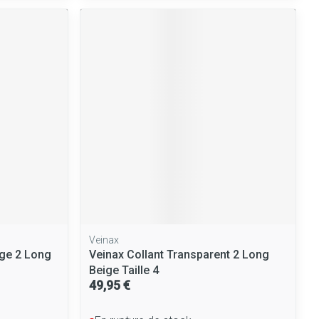
Yeux
Afficher plus
nti-insectes
Senteur
Veinax
nge 2 Long
Veinax Collant Transparent 2 Long
Beige Taille 4
CBD
49,95 €