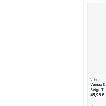
Cheveux
Piluliers et ac
Soins du visag
Taches de pigm
Peau sensible - 
Peau mixte
Peau terne
Afficher plus
Veinax
Veinax C
Beige Tai
Ronflement
49,95 €