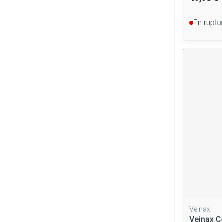
En ruptu
Veinax
Veinax C