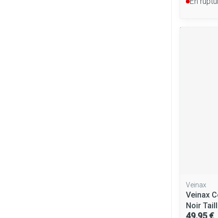
En ruptu
Veinax
Veinax C
Noir Tail
49,95 €