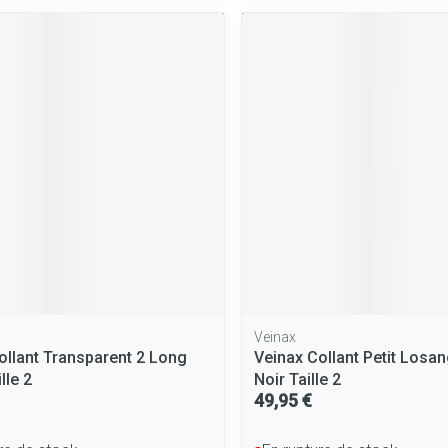
Massage
Afficher plus
Afficher plus
cessoires
Masques chirurgique
e
Compléments
Répulsifs a
nutritionnels
entation
peau irritée
Veinax
ollant Transparent 2 Long
Veinax Collant Petit Losa
lle 2
Noir Taille 2
Autobronzants
Rasage
49,95 €