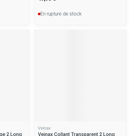
En rupture de stock
Veinax
nge 2 Long
Veinax Collant Transparent 2 Long