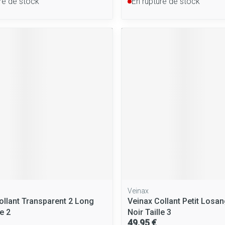
re de stock
En rupture de stock
Veinax
ollant Transparent 2 Long
Veinax Collant Petit Losa
le 2
Noir Taille 3
49,95 €