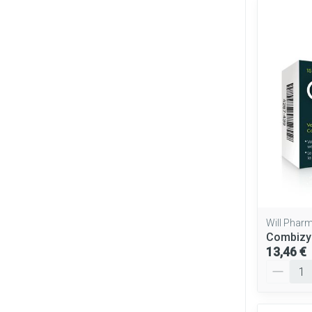
Will Phar
Combizy
13,46 €
Quantité