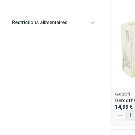
Diagnostiques
Restrictions alimentaires
Cheveux
filter
Piluliers et ac
Soins du visag
Taches de pigm
Peau sensible - 
Peau mixte
Peau terne
GerdOff
Gerdoff
Afficher plus
14,99 €
Quantité
Ronflement