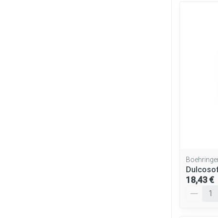
Boehringe
Dulcosof
18,43 €
Quantité