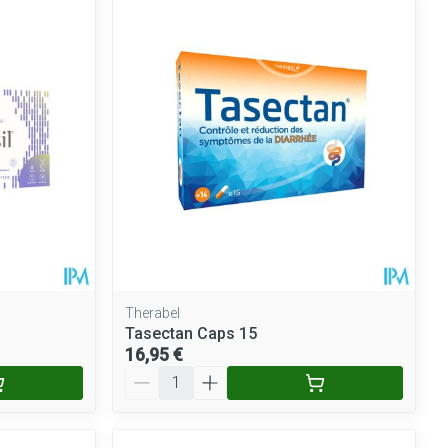
ie
Médications diverses
Eau micellaire
Yeux
Afficher plus
nti-insectes
Senteur
Therabel
Tasectan Caps 15
16,95 €
Quantité
CBD