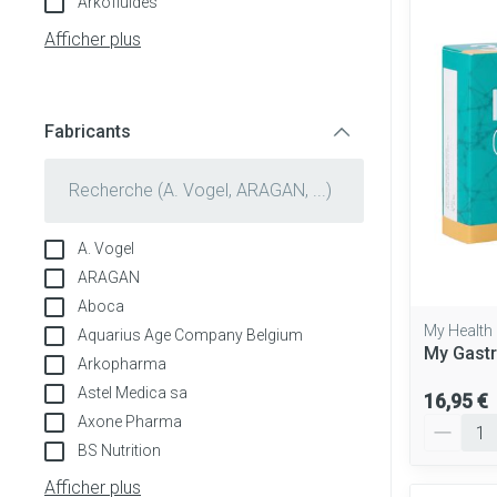
Arkofluides
Tablettes
appareils aéros
Pieds et jambe
Afficher plus
Crème, gel et s
Accessoires aé
Pieds secs, call
crevasses
Oxygène
Fabricants
Système respir
Ampoules
filter
Callosités
Cors
Muscles et arti
A. Vogel
Afficher plus
ARAGAN
Aiguilles et se
Aboca
Infections
My Health
Aquarius Age Company Belgium
Seringues
Spécifiquement
My Gastr
Arkopharma
hommes
Solution injecta
Astel Medica sa
16,95 €
Soins du corps
Aiguilles
Poux
Axone Pharma
Quantité
BS Nutrition
Déodorants
Aiguilles stylo
Afficher plus
Soins du visage
Afficher plus