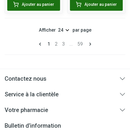
Ajouter au panier
Ajouter au panier
Afficher
par page
Pages
Vous lisez actuellement la page
Page
Page
Page
1
2
3
...
59
Contactez nous
Service à la clientèle
Votre pharmacie
Bulletin d’information