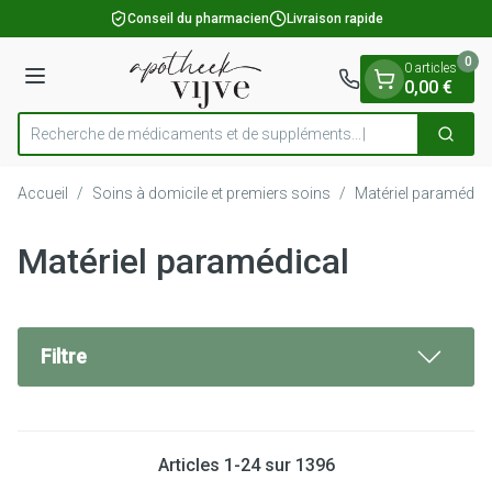
Diapositive 1 de 1
Aller au contenu
Conseil du pharmacien
Livraison rapide
0
0 articles
Menu
0,00 €
Recherche de médicaments et de sup
Cherch
Rechercher
Accueil
/
Soins à domicile et premiers soins
/
Matériel paramédica
Matériel paramédical
Filtre
Articles
1
-
24
sur
1396