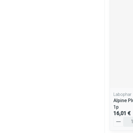
Labophar
Alpine P
1p
16,01 €
Quantité