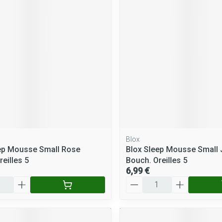
Massage
Afficher plus
Afficher plus
cessoires
Masques chirurgique
e
Compléments
Répulsifs a
nutritionnels
entation
peau irritée
Blox
ep Mousse Small Rose
Blox Sleep Mousse Small
eilles 5
Bouch. Oreilles 5
6,99 €
Quantité
Autobronzants
Rasage