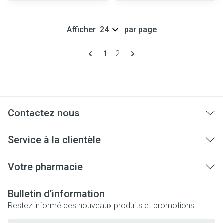
Afficher
par page
Pages
Vous lisez actuellement la page
Page
1
2
Contactez nous
Service à la clientèle
Votre pharmacie
Bulletin d’information
Restez informé des nouveaux produits et promotions