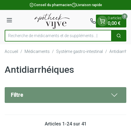
Diapositive 1 de 1
Aller au contenu
Conseil du pharmacien
Livraison rapide
0
0 articles
Menu
0,00 €
Recherche de médicaments e
Cherch
Rechercher
Accueil
/
Médicaments
/
Système gastro-intestinal
/
Antidiarrhé
Antidiarrhéiques
Filtre
Articles
1
-
24
sur
41