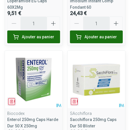
Loperamide EG Caps
Imodium Instant Comp
60X2Mg
Fondant 60
9,51 €
24,43 €
Quantité
Quantité
Ajouter au panier
Ajouter au panier
Médicament
Médicament
Biocodex
SAcchiflora
Enterol 250mg Caps Harde
Sacchiflora 250mg Caps
Dur 50 X 250mg
Dur 50 Blister